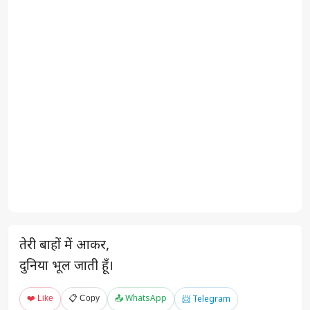
तेरी बाहों में आकर,
दुनिया भूल जाती हूँ।
❤️ Like
📋 Copy
📤 WhatsApp
📨 Telegram