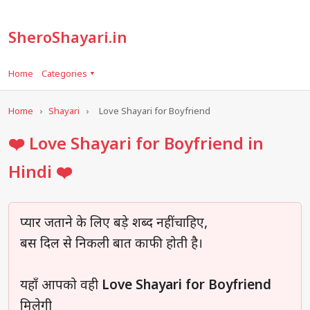
SheroShayari.in
Home
Categories ▾
Home
›
Shayari
›
Love Shayari for Boyfriend
❤️ Love Shayari for Boyfriend in
Hindi ❤️
प्यार जताने के लिए बड़े शब्द नहीं चाहिए,
बस दिल से निकली बात काफी होती है।
यहाँ आपको वही
Love Shayari for Boyfriend
मिलेगी