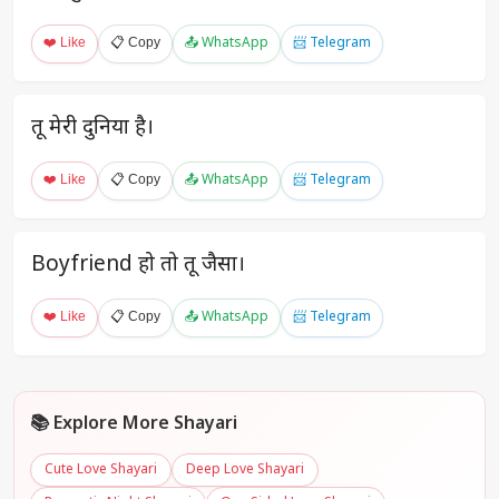
❤️ Like
📋 Copy
📤 WhatsApp
📨 Telegram
तू मेरी दुनिया है।
❤️ Like
📋 Copy
📤 WhatsApp
📨 Telegram
Boyfriend हो तो तू जैसा।
❤️ Like
📋 Copy
📤 WhatsApp
📨 Telegram
📚 Explore More Shayari
Cute Love Shayari
Deep Love Shayari