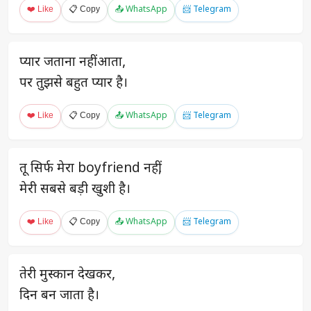
❤️ Like
📋 Copy
📤 WhatsApp
📨 Telegram
प्यार जताना नहीं आता,
पर तुझसे बहुत प्यार है।
❤️ Like
📋 Copy
📤 WhatsApp
📨 Telegram
तू सिर्फ मेरा boyfriend नहीं,
मेरी सबसे बड़ी खुशी है।
❤️ Like
📋 Copy
📤 WhatsApp
📨 Telegram
तेरी मुस्कान देखकर,
दिन बन जाता है।