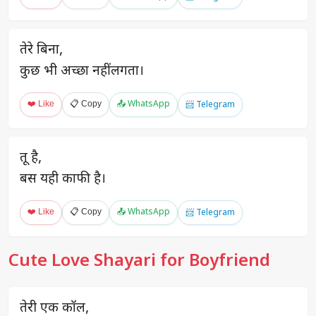
तेरे बिना,
कुछ भी अच्छा नहीं लगता।
❤️ Like
📋 Copy
📤 WhatsApp
📨 Telegram
तू है,
बस यही काफी है।
❤️ Like
📋 Copy
📤 WhatsApp
📨 Telegram
Cute Love Shayari for Boyfriend
तेरी एक कॉल,