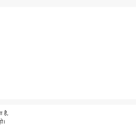
 है,
हो।