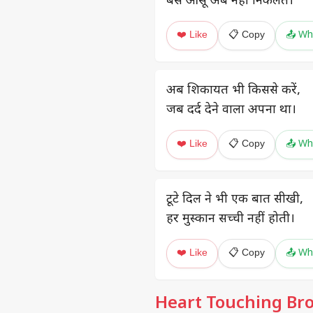
बस आंसू अब नहीं निकलते।
❤️ Like
📋 Copy
📤 Wh
अब शिकायत भी किससे करें,
जब दर्द देने वाला अपना था।
❤️ Like
📋 Copy
📤 Wh
टूटे दिल ने भी एक बात सीखी,
हर मुस्कान सच्ची नहीं होती।
❤️ Like
📋 Copy
📤 Wh
Heart Touching Bro