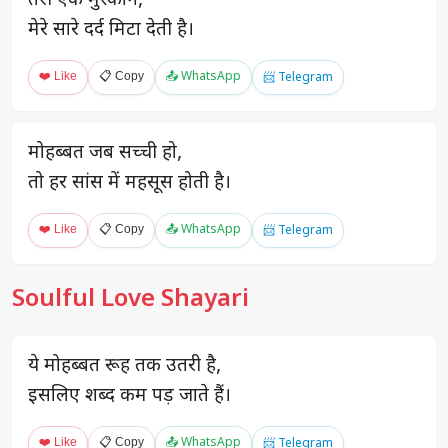
तेरी एक मुस्कान,
मेरे सारे दर्द मिटा देती है।
❤️ Like
📋 Copy
📤 WhatsApp
📨 Telegram
मोहब्बत जब सच्ची हो,
तो हर सांस में महसूस होती है।
❤️ Like
📋 Copy
📤 WhatsApp
📨 Telegram
Soulful Love Shayari
ये मोहब्बत रूह तक उतरी है,
इसलिए शब्द कम पड़ जाते हैं।
❤️ Like
📋 Copy
📤 WhatsApp
📨 Telegram