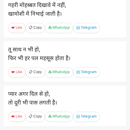
गहरी मोहब्बत दिखावे में नहीं,
खामोशी में निभाई जाती है।
❤️ Like
📋 Copy
📤 WhatsApp
📨 Telegram
तू साथ न भी हो,
फिर भी हर पल महसूस होता है।
❤️ Like
📋 Copy
📤 WhatsApp
📨 Telegram
प्यार अगर दिल से हो,
तो दूरी भी पास लगती है।
❤️ Like
📋 Copy
📤 WhatsApp
📨 Telegram