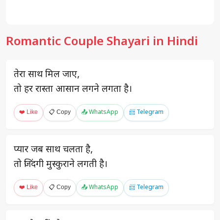
Romantic Couple Shayari in Hindi
तेरा साथ मिल जाए,
तो हर रास्ता आसान लगने लगता है।
❤️ Like
📋 Copy
📤 WhatsApp
📨 Telegram
प्यार जब साथ चलता है,
तो जिंदगी मुस्कुराने लगती है।
❤️ Like
📋 Copy
📤 WhatsApp
📨 Telegram