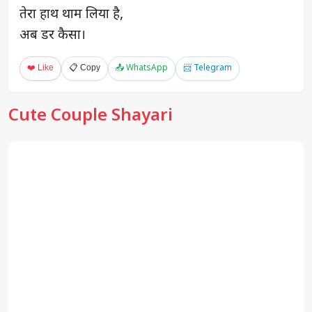
तेरा हाथ थाम लिया है,
अब डर कैसा।
❤️ Like
📋 Copy
📤 WhatsApp
📨 Telegram
Cute Couple Shayari