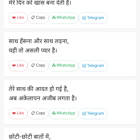
मेरे दिन को खास बना देती है।
❤️ Like
📋 Copy
📤 WhatsApp
📨 Telegram
साथ हँसना और साथ लड़ना,
यही तो असली प्यार है।
❤️ Like
📋 Copy
📤 WhatsApp
📨 Telegram
तेरे साथ की आदत हो गई है,
अब अकेलापन अजीब लगता है।
❤️ Like
📋 Copy
📤 WhatsApp
📨 Telegram
छोटी-छोटी बातों में,