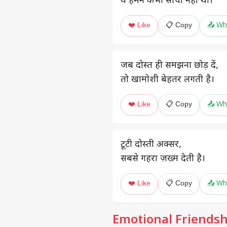
ये हमने कभी सोचा नहीं था।
❤️ Like
📋 Copy
📤 Wh
जब दोस्त ही समझना छोड़ दें,
तो खामोशी बेहतर लगती है।
❤️ Like
📋 Copy
📤 Wh
टूटी दोस्ती अक्सर,
सबसे गहरा ज़ख्म देती है।
❤️ Like
📋 Copy
📤 Wh
Emotional Friendsh