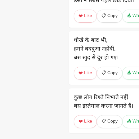
उसी ने सबसे पहले छोड़ दिया।
❤️ Like
📋 Copy
📤 Wh
धोखे के बाद भी,
हमने बददुआ नहीं दी,
बस खुद से दूर हो गए।
❤️ Like
📋 Copy
📤 Wh
कुछ लोग रिश्ते निभाते नहीं,
बस इस्तेमाल करना जानते हैं।
❤️ Like
📋 Copy
📤 Wh