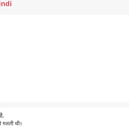
indi
ै,
ी गलती थी।