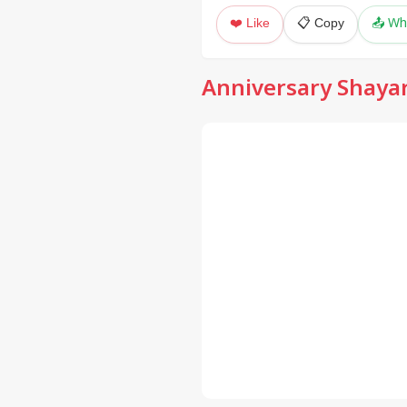
❤️ Like
📋 Copy
📤 Wh
Anniversary Shayar